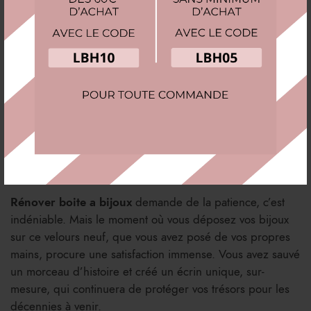
car les techniques sont très similaires.
Pour un tutoriel vidéo très pédagogique sur
l’habillage d’une boîte (technique du
cartonnage),
cet article du blog des Éditions de
Saxe
est une ressource idéale qui complètera
visuellement nos explications.
La fierté du fait-main
Rénover boite a bijoux
demande de la patience, c’est
indéniable. Mais le moment où vous déposez vos bijoux
sur ce velours neuf, que vous avez posé de vos propres
mains, procure une satisfaction immense. Vous avez sauvé
un morceau d’histoire et créé un écrin unique, sur-
mesure, qui continuera de protéger vos trésors pour les
décennies à venir.