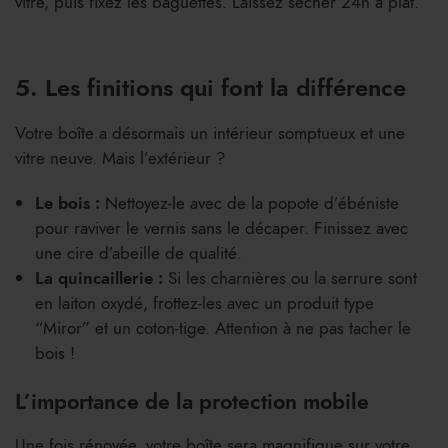
vitre, puis fixez les baguettes. Laissez sécher 24h à plat.
5. Les finitions qui font la différence
Votre boîte a désormais un intérieur somptueux et une
vitre neuve. Mais l’extérieur ?
Le bois :
Nettoyez-le avec de la popote d’ébéniste
pour raviver le vernis sans le décaper. Finissez avec
une cire d’abeille de qualité.
La quincaillerie :
Si les charnières ou la serrure sont
en laiton oxydé, frottez-les avec un produit type
“Miror” et un coton-tige. Attention à ne pas tacher le
bois !
L’importance de la protection mobile
Une fois rénovée, votre boîte sera magnifique sur votre