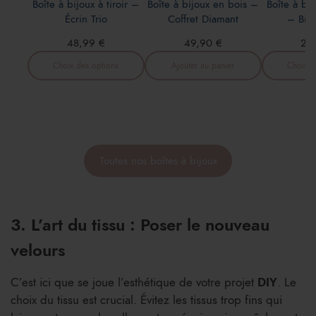
Boîte à bijoux à tiroir –
Boîte à b
Boîte à bijoux en bois –
Écrin Trio
– Bijo
Coffret Diamant
48,99
€
29
49,90
€
Choix des options
Choix d
Ajouter au panier
Toutes nos boîtes à bijoux
3. L’art du tissu : Poser le nouveau
velours
C’est ici que se joue l’esthétique de votre projet
DIY
. Le
choix du tissu est crucial. Évitez les tissus trop fins qui