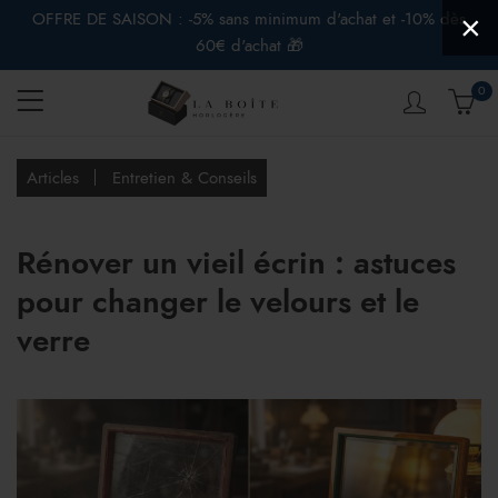
OFFRE DE SAISON : -5% sans minimum d'achat et -10% dès
×
60€ d'achat 🎁
0
Articles
Entretien & Conseils
Rénover un vieil écrin : astuces
pour changer le velours et le
verre