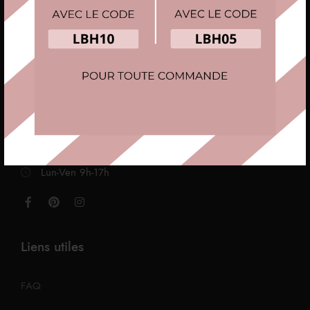
Découvrez notre collection élégante de boîtes à montres et
boîtes à bijoux, alliant style et fonctionnalité pour protéger
et mettre en valeur vos précieux accessoires.
3B rue de la vigne des dames 77515 POMMEUSE
contact@la-boite-horlogere.com
Lun-Ven 9h-17h
Liens utiles
FAQ