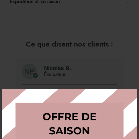
Expédition & Livraison
Ce que disent nos clients :
Nicolas B.
Évaluateur
3/5
Le coffret tient bien la montre sans jeu.
Il y a 2 ans