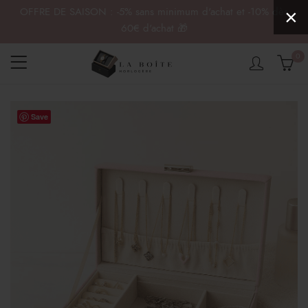
OFFRE DE SAISON : -5% sans minimum d'achat et -10% dès
×
60€ d'achat 🎁
0
Save