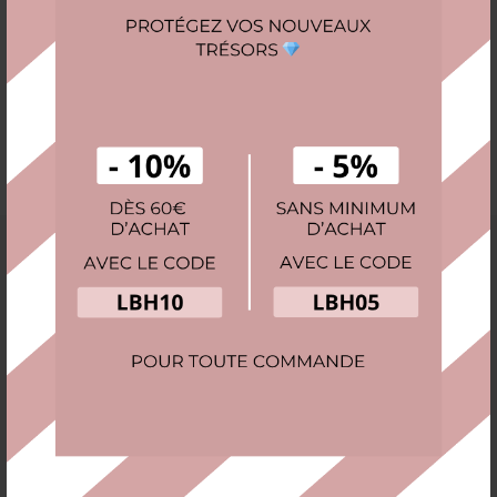
ux
Boîte à montre 1 emplacement
en métal - Écrin Unique
5 raisons de s'offrir une boîte à bijoux:
• Gardez vos bijoux parfaitement rangés
• Protégez vos trésors de la poussière
• Visualisez facilement toute votre collection
• Évitez les colliers emmêlés
• Gagnez du temps au quotidien