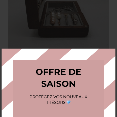
Appréciez ce coffret sous tous les
angles
Discret et élégant, il met vos bijoux en valeur
dès l’ouverture tout en restant ultra-pratique au
quotidien. Solide, facile à entretenir, il trouve
sa place sur la coiffeuse comme dans la valise
— et coche toutes les cases du
cadeau utile
: