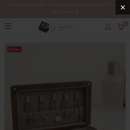
OFFRE DE SAISON : -5% sans minimum d'achat et -10% dès
×
60€ d'achat 🎁
0
Save