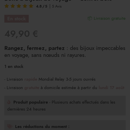
|
4.8
/
5
5
Avis
Noté
4.80
En stock
📦 Livraison gratuite
sur 5
basé
sur
49,90
€
5
notations
client
Rangez, fermez, partez
: des bijoux impeccables
en voyage, sans nœuds ni rayures.
1 en stock
- Livraison
rapide
Mondial Relay 3-5 jours ouvrés
- Livraison
gratuite
à domicile estimée à partir du
lundi 17 août
Produit populaire
- Plusieurs achats effectués dans les
dernières 24 heures
Les réductions du moment :