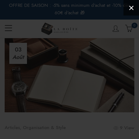
OFFRE DE SAISON : -5% sans minimum d'achat et -10% dès
×
60€ d'achat 🎁
0
03
Août
Articles
,
Organisation & Style
9 View