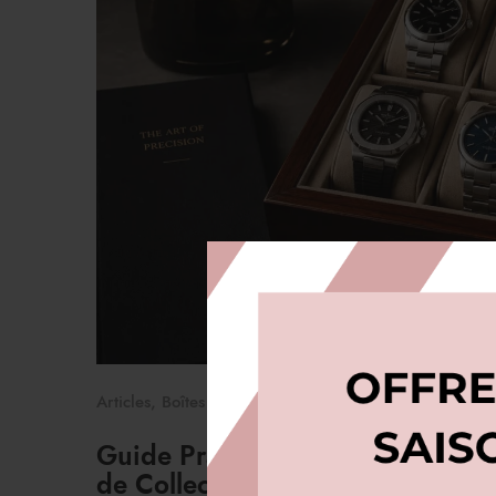
Articles
,
Boîtes à montres
Guide Pratique : Comment Crée
de Collection