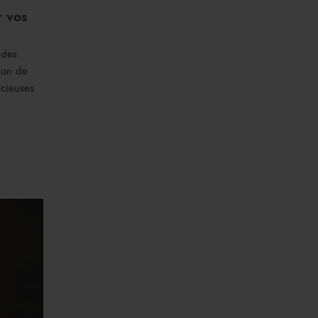
r vos
 des
ion de
écieuses