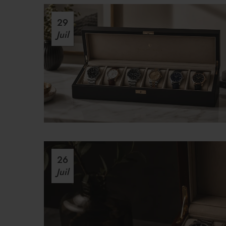
29
Juil
26
Juil