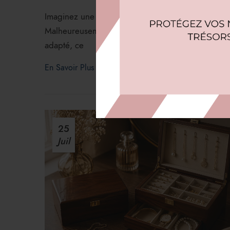
Imaginez une collection de montres soigneusement
Malheureusement, de nombreuses personnes comme
adapté, ce
En Savoir Plus
25
Juil