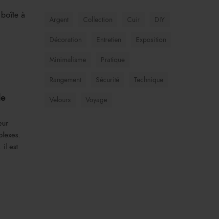
boîte à
Argent
Collection
Cuir
DIY
Décoration
Entretien
Exposition
Minimalisme
Pratique
Rangement
Sécurité
Technique
de
Velours
Voyage
eur
plexes.
il est