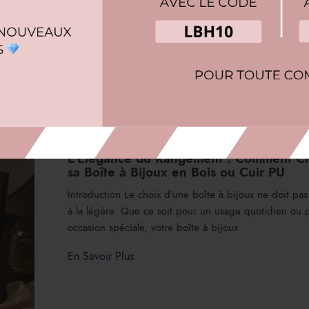
 rangées, chaque pièce mise en valeur et facilement accessib
ttent l’erreur de négliger l’importance d’un système de ra
L’Élégance du Rangement : Comment Ch
sa Boîte à Bijoux en Bois ou Cuir PU
Introduction Le choix d’une boîte à bijoux ne doit pas 
à la légère. Que ce soit pour un usage quotidien ou 
occasion spéciale, votre boîte à bijoux
En Savoir Plus