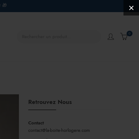
t 🎁
×
0
Retrouvez Nous
Contact
contact@la-boite-horlogere.com