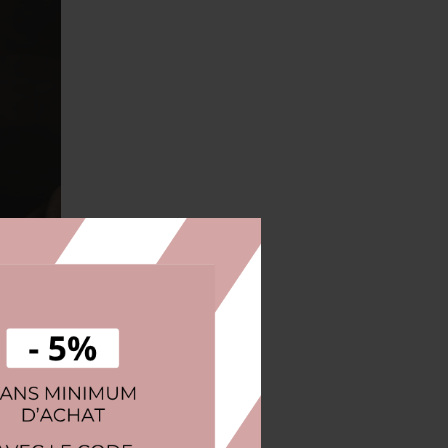
56 View
ntres