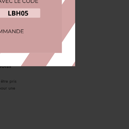
le.
ngement
oisir
être pris
pour une