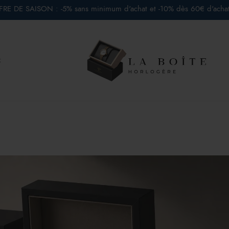
RE DE SAISON : -5% sans minimum d'achat et -10% dès 60€ d'acha
x