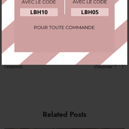
Tags:
Pratique
,
Voyage
Minimalisme : comment
Présentoir vs Boîte : quelle
trier ses bijoux pour
est la meilleure façon
l’essentiel
d’exposer ?
Related Posts