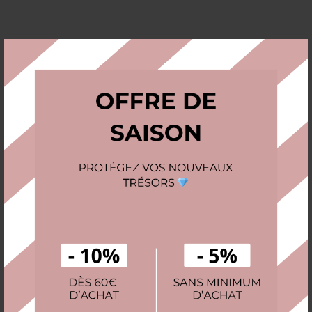
FAQ : Bijoux et Vacances
Que faire si je perds une boucle
d’oreille dans le sable ?
L’assurance voyage couvre-t-elle les
bijoux ?
Puis-je me baigner avec mes boucles
d’oreilles en or ?