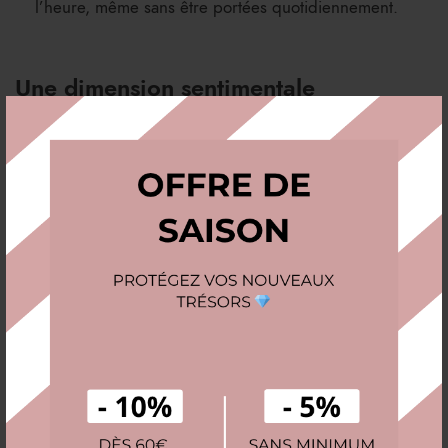
l’heure, même sans être portées quotidiennement.
Une dimension sentimentale
insoupçonnée
Enfin, offrir une boîte à montres est un acte qui s’inscrit
dans le temps. C’est le genre d’objet que l’on garde 20,
30 ou 40 ans. Chaque fois qu’il choisira sa montre le
matin, il aura une pensée pour la personne qui lui a offert
cet écrin. C’est un cadeau “utile” au sens noble du terme
: il sert tous les jours, il protège ce qu’il a de plus cher, et
il embellit son quotidien.
Conclusion : Ne cherchez plus