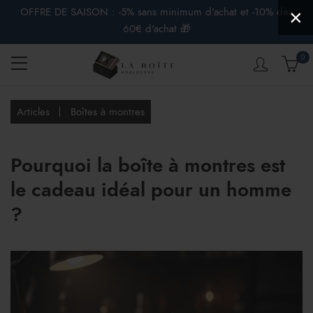
OFFRE DE SAISON : -5% sans minimum d'achat et -10% dès
×
60€ d'achat 🎁
0
Articles
Boîtes à montres
Pourquoi la boîte à montres est
le cadeau idéal pour un homme
?