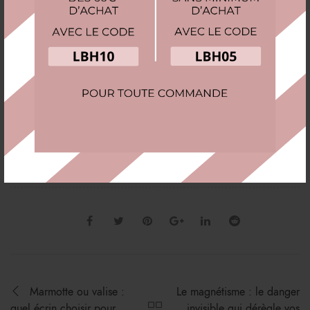
En résumé, la boîte à montres est le cadeau idéal car elle
coche toutes les cases : elle est
pratique
,
esthétique
,
durable
et
valorisante
. C’est une preuve de goût qui
montre que vous avez pris le temps de comprendre ses
besoins et sa personnalité. Que ce soit pour un
anniversaire, Noël ou la fête des pères, c’est l’assurance
d’un succès total.
Découvrez nos
boites à montres
et nos
présentoirs à
montres
.
Marmotte ou valise :
Le magnétisme : le danger
quel écrin choisir pour
invisible qui dérègle vos