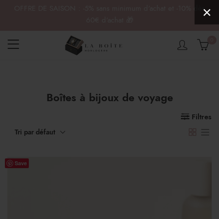
OFFRE DE SAISON : -5% sans minimum d'achat et -10% dès
×
60€ d'achat 🎁
0
Boîtes à bijoux de voyage
x
x
n
x
Filtres
Tri par défaut
Save