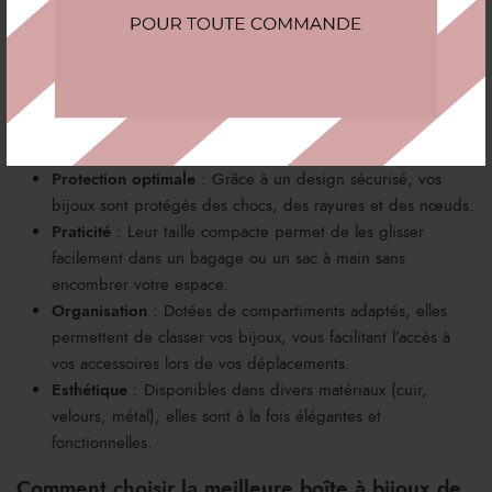
transporter vos bijoux en toute sécurité, sans risquer de les
abîmer ou de les emmêler.
Les avantages d’une boîte à bijoux de voyage
Investir dans une boîte à bijoux de voyage présente de
nombreux avantages :
Protection optimale
: Grâce à un design sécurisé, vos
bijoux sont protégés des chocs, des rayures et des nœuds.
Praticité
: Leur taille compacte permet de les glisser
facilement dans un bagage ou un sac à main sans
encombrer votre espace.
Organisation
: Dotées de compartiments adaptés, elles
permettent de classer vos bijoux, vous facilitant l’accès à
vos accessoires lors de vos déplacements.
Esthétique
: Disponibles dans divers matériaux (cuir,
velours, métal), elles sont à la fois élégantes et
fonctionnelles.
Comment choisir la meilleure boîte à bijoux de