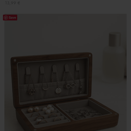
13,99
€
Save