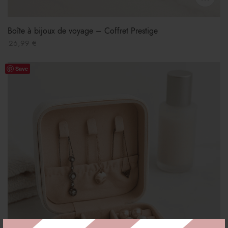
Boîte à bijoux de voyage – Coffret Prestige
26,99
€
Save