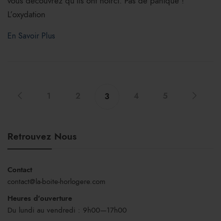
vous découvrez qu’ils ont noirci. Pas de panique !
L’oxydation
En Savoir Plus
1
2
4
5
3
Retrouvez Nous
Contact
contact@la-boite-horlogere.com
Heures d’ouverture
Du lundi au vendredi : 9h00—17h00