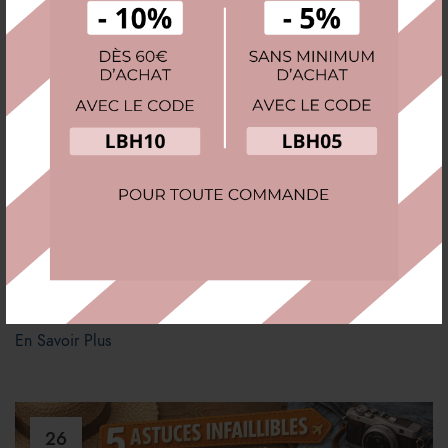
Montres automatiques : Pourquoi et comment
utiliser un remontoir ?
Vous possédez une montre automatique, ce petit chef-d’œuvre
de micro-mécanique qui tire son énergie du mouvement de
votre poignet. Mais que se passe-t-il lorsque vous ne la portez
pas pendant
En Savoir Plus
26