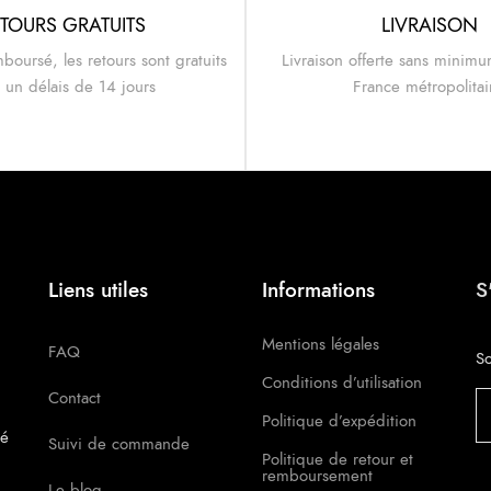
TOURS GRATUITS
LIVRAISON
mboursé, les retours sont gratuits
Livraison offerte sans minimu
 un délais de 14 jours
France métropolita
Liens utiles
Informations
S
Mentions légales
FAQ
So
Conditions d’utilisation
Contact
Politique d’expédition
té
Suivi de commande
Politique de retour et
remboursement
Le blog