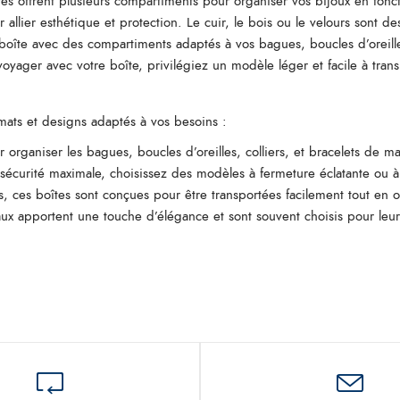
tes offrent plusieurs compartiments pour organiser vos bijoux en fonc
 allier esthétique et protection. Le cuir, le bois ou le velours sont de
oîte avec des compartiments adaptés à vos bagues, boucles d’oreilles
voyager avec votre boîte, privilégiez un modèle léger et facile à trans
rmats et designs adaptés à vos besoins :
r organiser les bagues, boucles d’oreilles, colliers, et bracelets de 
sécurité maximale, choisissez des modèles à fermeture éclatante ou à
s, ces boîtes sont conçues pour être transportées facilement tout en o
ux apportent une touche d’élégance et sont souvent choisis pour leur