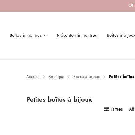
OFF
Boîtes à montres
Présentoir à montres
Boîtes à bijou
x
x
n
x
Accueil
Boutique
Boîtes à bijoux
Petites boîtes
Petites boîtes à bijoux
Filtres
Aff