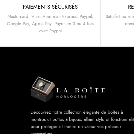
PAIEMENTS SÉCURISÉS
RE
Mastercard, Visa, American Express, Paypal,
Satisfait ou re
Google Pay, Apple Pay, Payer en 3 ou 4 fois
dans
avec Paypal
Découvrez notre collection élégante de boîtes à
montres et boîtes à bijoux, alliant style et fonctionnali
pour protéger et mettre en valeur vos précieux
accessoires.