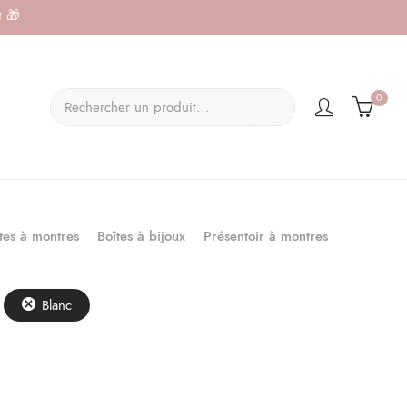
t 🎁
×
0
Boîtes à bijoux
Présentoir à montres
tes à montres
Blanc