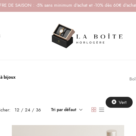
RE DE SAISON : -5% sans minimum d'achat et -10% dès 60€ d'acha
x
 à bijoux
Boî
Vert
icher:
12
24
36
Tri par défaut