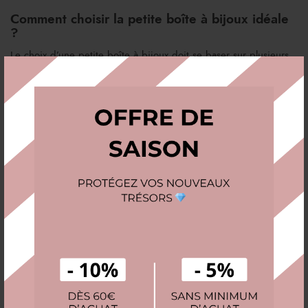
Comment choisir la petite boîte à bijoux idéale
?
Le choix d’une petite boîte à bijoux doit se baser sur plusieurs
critères importants :
Taille et capacité
: Bien que petites, certaines boîtes
offrent plusieurs compartiments pour organiser vos bijoux
en fonction de vos besoins.
Matériaux
: Le choix du matériau est essentiel pour allier
esthétique et protection. Le cuir, le bois ou le velours sont
des choix populaires.
Compartiments et agencement
: Optez pour une boîte
avec des compartiments adaptés à vos bagues, boucles
d’oreilles, colliers, et bracelets pour un rangement optimal.
Facilité de transport
: Si vous avez l’intention de voyager
avec votre boîte, privilégiez un modèle léger et facile à
transporter.
Types de petites boîtes à bijoux à considérer