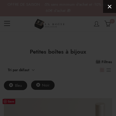
OFFRE DE SAISON : -5% sans minimum d'achat et -10% dès
×
60€ d'achat 🎁
0
Petites boîtes à bijoux
x
x
n
x
Filtres
Tri par défaut
Noir
Bleu
Save