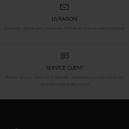
LIVRAISON
Livraison offerte sans minimum d'achat en France métropolitaine
SERVICE CLIENT
Notre service client est à l'écoute, contactez-nous par email ou
via le formulaire de contact