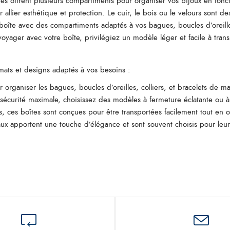
tes offrent plusieurs compartiments pour organiser vos bijoux en fonc
 allier esthétique et protection. Le cuir, le bois ou le velours sont de
oîte avec des compartiments adaptés à vos bagues, boucles d’oreilles
voyager avec votre boîte, privilégiez un modèle léger et facile à trans
rmats et designs adaptés à vos besoins :
r organiser les bagues, boucles d’oreilles, colliers, et bracelets de 
sécurité maximale, choisissez des modèles à fermeture éclatante ou à
s, ces boîtes sont conçues pour être transportées facilement tout en o
ux apportent une touche d’élégance et sont souvent choisis pour leur