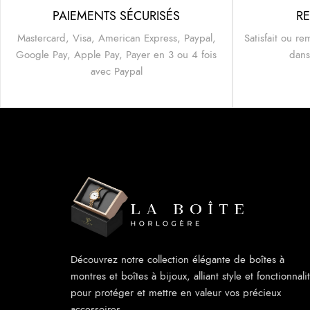
PAIEMENTS SÉCURISÉS
RE
Mastercard, Visa, American Express, Paypal,
Satisfait ou re
Google Pay, Apple Pay, Payer en 3 ou 4 fois
dans
avec Paypal
Découvrez notre collection élégante de boîtes à
montres et boîtes à bijoux, alliant style et fonctionnali
pour protéger et mettre en valeur vos précieux
accessoires.