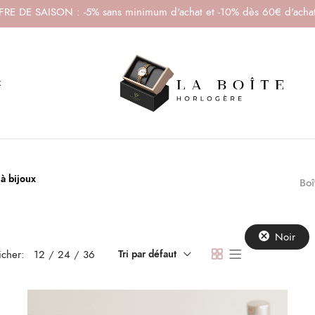
RE DE SAISON : -5% sans minimum d'achat et -10% dès 60€ d'acha
x
 à bijoux
Boî
Noir
icher:
12
24
36
Tri par défaut