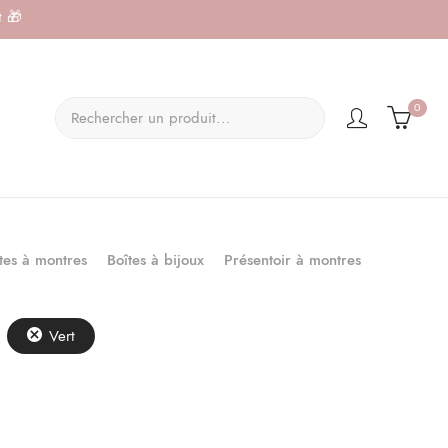
t 🎁
×
0
Boîtes à bijoux
Présentoir à montres
tes à montres
Vert