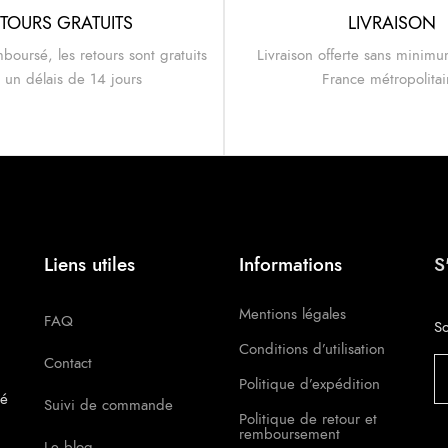
TOURS GRATUITS
LIVRAISON
mboursé, les retours sont gratuits
Livraison offerte sans minimu
 un délais de 14 jours
France métropolita
Liens utiles
Informations
S
Mentions légales
FAQ
So
Conditions d’utilisation
Contact
Politique d’expédition
té
Suivi de commande
Politique de retour et
remboursement
Le blog