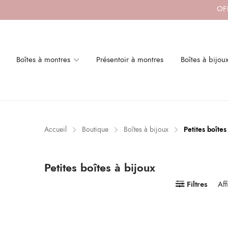
OFF
Boîtes à montres
Présentoir à montres
Boîtes à bijou
x
x
n
x
Accueil
Boutique
Boîtes à bijoux
Petites boîtes
Petites boîtes à bijoux
Filtres
Aff