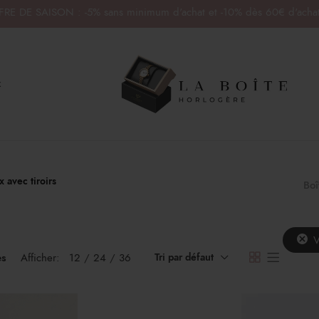
RE DE SAISON : -5% sans minimum d'achat et -10% dès 60€ d'acha
x
x avec tiroirs
Boî
V
es
Afficher:
12
24
36
Tri par défaut