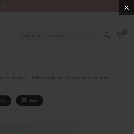
t 🎁
×
0
Boîtes à bijoux
Présentoir à montres
tes à montres
Rose
ert