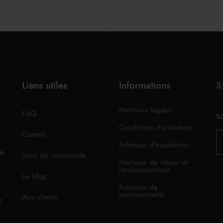
Liens utiles
Informations
S
Mentions légales
FAQ
So
Conditions d’utilisation
Contact
Politique d’expédition
té
Suivi de commande
Politique de retour et
remboursement
Le blog
Politique de
confidentialité
Avis clients
E