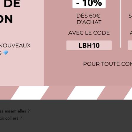
abilité
 pour celles et ceux qui recherchent une touche naturelle et intempore
me.
és sont parfaits pour transporter vos bijoux en toute tranquillité. Dot
 déplacement.
 miroir pour vous parer facilement chaque matin. Un accessoire prati
e à bijoux avec tiroirs ?
s essentielles ?
s colliers ?