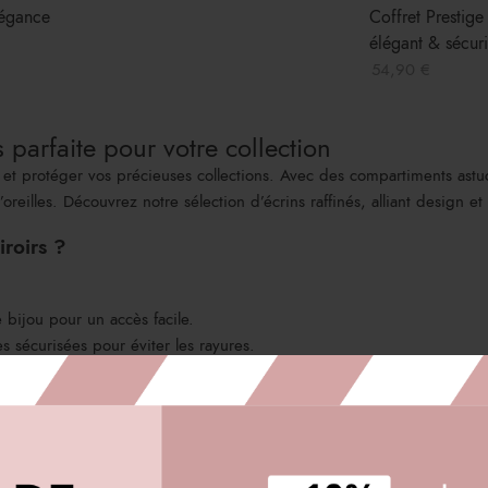
légance
Coffret Prestige
élégant & sécur
54,90
€
s parfaite pour votre collection
er et protéger vos précieuses collections. Avec des compartiments ast
reilles. Découvrez notre sélection d’écrins raffinés, alliant design et 
iroirs ?
bijou pour un accès facile.
s sécurisées pour éviter les rayures.
pour votre intérieur.
randes collections.
tiroirs