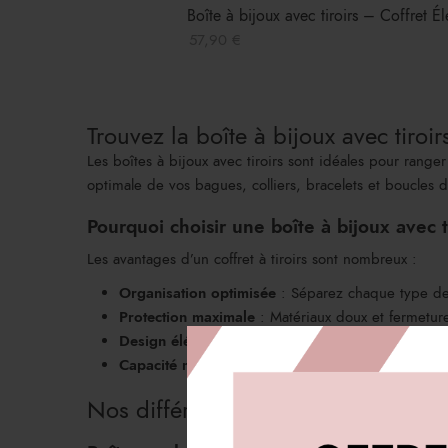
Boîte à bijoux avec tiroirs – Coffret É
57,90
€
Trouvez la boîte à bijoux avec tiroir
Les boîtes à bijoux avec tiroirs sont idéales pour rang
optimale de vos bagues, colliers, bracelets et boucles d’o
Pourquoi choisir une boîte à bijoux avec t
Les avantages d’un coffret à tiroirs sont nombreux :
Organisation optimisée
: Séparez chaque type de 
Protection maximale
: Matériaux doux et fermeture
Design élégant
: Un véritable objet de décoration 
Capacité modulable
: Idéale pour les petites et g
Nos différentes boîtes à bijoux avec 