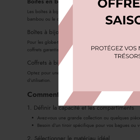
Boîtes en bois : Élégance naturelle et dur
Les boîtes à bijoux en bois avec tiroirs sont parfaites
bambou ou le chêne, elles allient robustesse et esthétis
Boîtes à bijoux de voyage avec tiroirs
Pour les globe-trotteurs, nos modèles compacts et sécuris
coffrets garantissent une protection optimale même en
Coffrets à bijoux avec miroir intégré
Optez pour une boîte à bijoux avec tiroirs équipée d’un
d’utilisation.
Comment choisir la meilleure boît
1. Définir la capacité et les compartiments
Avez-vous une grande collection ou quelques pièce
Besoin d’un tiroir spécifique pour vos bagues ou vo
2. Sélectionner le matériau idéal