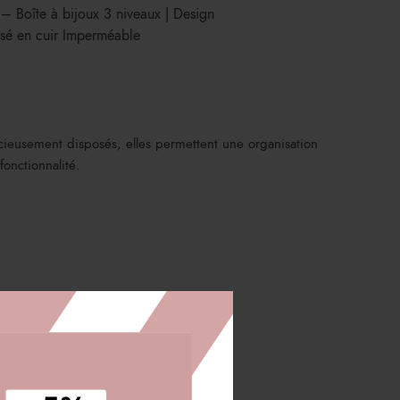
 – Boîte à bijoux 3 niveaux | Design
isé en cuir Imperméable
ucieusement disposés, elles permettent une organisation
fonctionnalité.