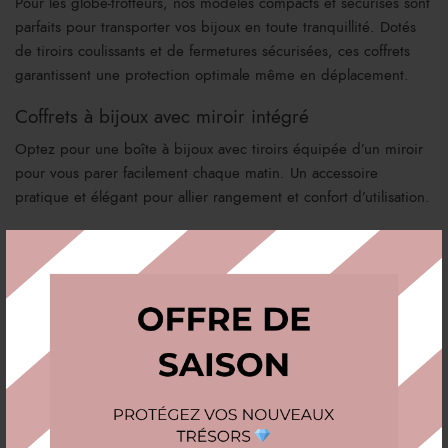
Pour les globe-trotteurs, nos modèles compacts et sécurisés sont
parfaits pour transporter vos bijoux en toute tranquillité. Dotés
de tiroirs coulissants et de fermetures sécurisées, ces coffrets
garantissent une protection optimale même en déplacement.
Coffrets à bijoux avec miroir intégré
Optez pour une boîte à bijoux avec tiroirs équipée d’un miroir
pour vous parer facilement chaque matin. Un accessoire
pratique et élégant pour allier rangement et confort d’utilisation.
Comment choisir la meilleure boîte à
bijoux avec tiroirs ?
1. Définir la capacité et les compartiments
Avez-vous une grande collection ou quelques pièces
essentielles ?
Besoin d’un tiroir spécifique pour vos bagues ou vos
colliers ?