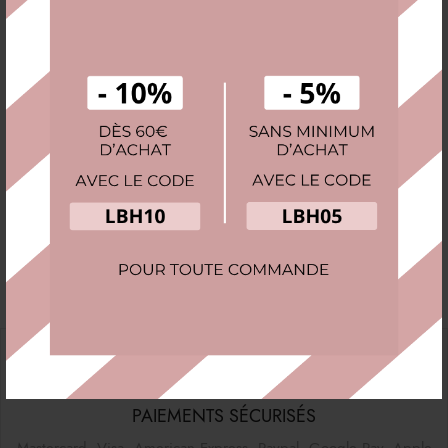
2. Sélectionner le matériau idéal
Bois
: Élégant et robuste.
Velours
: Doux et raffiné, parfait pour éviter les rayures.
Cuir
: Chic et intemporel.
3. Vérifier le système de sécurité
Certains modèles disposent d’une fermeture à clé pour protéger
vos bijoux les plus précieux.
PAIEMENTS SÉCURISÉS