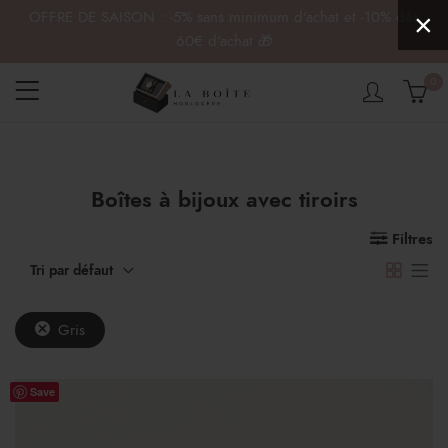
OFFRE DE SAISON : -5% sans minimum d'achat et -10% dès
×
60€ d'achat 🎁
0
Boîtes à bijoux avec tiroirs
x
x
n
x
Filtres
Tri par défaut
Gris
Save