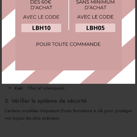
bijoux avec tiroirs ?
1. Définir la capacité et les compartiments
Avez-vous une grande collection ou quelques pièces
essentielles ?
Besoin d’un tiroir spécifique pour vos bagues ou vos
colliers ?
2. Sélectionner le matériau idéal
Bois
: Élégant et robuste.
Velours
: Doux et raffiné, parfait pour éviter les rayures.
Cuir
: Chic et intemporel.
3. Vérifier le système de sécurité
Certains modèles disposent d’une fermeture à clé pour protéger
vos bijoux les plus précieux.