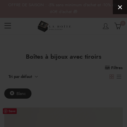
OFFRE DE SAISON : -5% sans minimum d'achat et -10% dès
×
60€ d'achat 🎁
0
Boîtes à bijoux avec tiroirs
x
x
n
x
Filtres
Tri par défaut
Blanc
Save