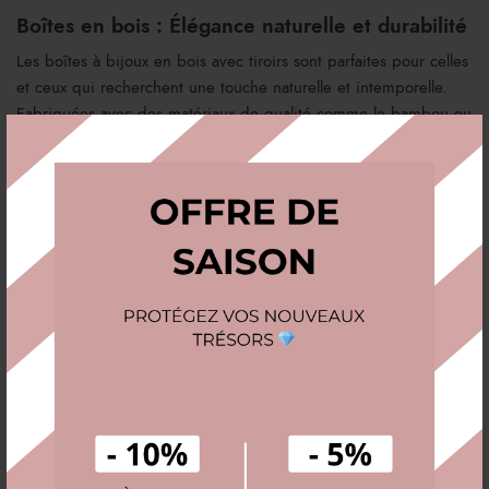
Boîtes en bois : Élégance naturelle et durabilité
Les boîtes à bijoux en bois avec tiroirs sont parfaites pour celles
et ceux qui recherchent une touche naturelle et intemporelle.
Fabriquées avec des matériaux de qualité comme le bambou ou
le chêne, elles allient robustesse et esthétisme.
Boîtes à bijoux de voyage avec tiroirs
Pour les globe-trotteurs, nos modèles compacts et sécurisés sont
parfaits pour transporter vos bijoux en toute tranquillité. Dotés
de tiroirs coulissants et de fermetures sécurisées, ces coffrets
garantissent une protection optimale même en déplacement.
Coffrets à bijoux avec miroir intégré
Optez pour une boîte à bijoux avec tiroirs équipée d’un miroir
pour vous parer facilement chaque matin. Un accessoire
pratique et élégant pour allier rangement et confort d’utilisation.
Comment choisir la meilleure boîte à