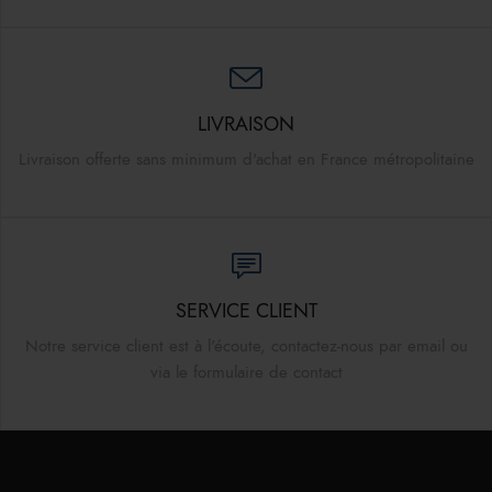
LIVRAISON
Livraison offerte sans minimum d'achat en France métropolitaine
SERVICE CLIENT
Notre service client est à l'écoute, contactez-nous par email ou
via le formulaire de contact